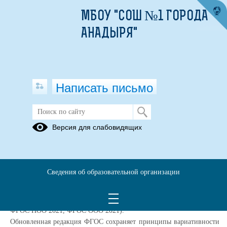
МБОУ "СОШ №1 ГОРОДА
АНАДЫРЯ"
Написать письмо
ФГОС III
Версия для слабовидящих
Уважаемые родители!
Вы можете познакомиться с обновлёнными ФГОС НОО и ФГОС
ООО:
Сведения об образовательной организации
Министерством просвещения 31 мая 2021 года утверждены
федеральные государственные образовательные стандарты
начального общего и основного общего образования (далее —
ФГОС НОО 2021, ФГОС ООО 2021).
Обновленная редакция ФГОС сохраняет принципы вариативности