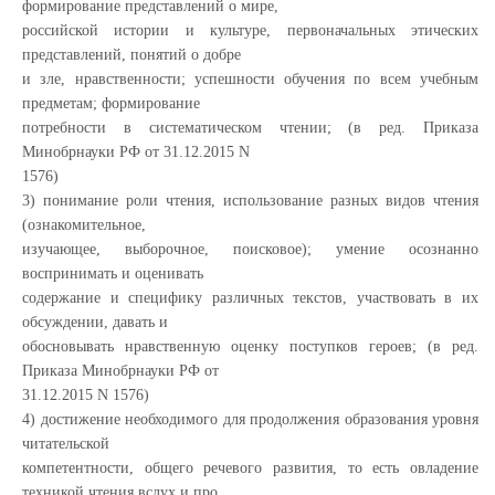
формирование представлений о мире,
российской истории и культуре, первоначальных этических
представлений, понятий о добре
и зле, нравственности; успешности обучения по всем учебным
предметам; формирование
потребности в систематическом чтении; (в ред. Приказа
Минобрнауки РФ от 31.12.2015 N
1576)
3) понимание роли чтения, использование разных видов чтения
(ознакомительное,
изучающее, выборочное, поисковое); умение осознанно
воспринимать и оценивать
содержание и специфику различных текстов, участвовать в их
обсуждении, давать и
обосновывать нравственную оценку поступков героев; (в ред.
Приказа Минобрнауки РФ от
31.12.2015 N 1576)
4) достижение необходимого для продолжения образования уровня
читательской
компетентности, общего речевого развития, то есть овладение
техникой чтения вслух и про