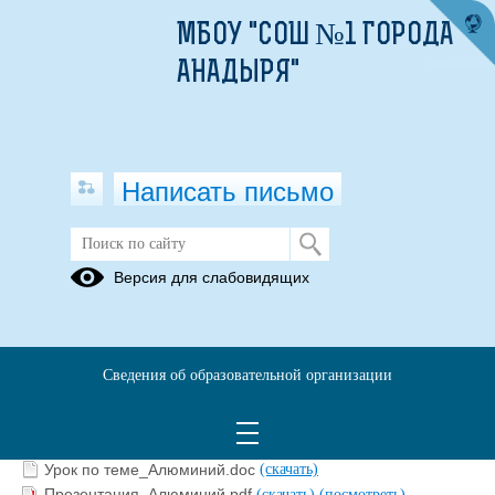
МБОУ "СОШ №1 ГОРОДА
АНАДЫРЯ"
Написать письмо
КОНСПЕКТЫ УРОКОВ
Версия для слабовидящих
11.05.2021
Сведения об образовательной организации
Урок по теме_Белки 2020.doc
(скачать)
Рабочий лист_Белки.doc
(скачать)
Презентация_Белки.pdf
(скачать)
(посмотреть)
Урок по теме_Алюминий.doc
(скачать)
Презентация_Алюминий.pdf
(скачать)
(посмотреть)